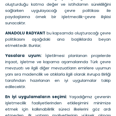
oluşturduğu katma değer ve istihdamın sürekliliğini
sağlarken uygulayacağı çevre politikası ile
paydaşlarına örnek bir işletmecilik-çevre ilişkisi
sunacaktır.
ANADOLU RADYANT
bu kapsamda oluşturacağı çevre
politikasını aşağıdaki ana başlıklarda beyan
etmektedir. Bunlar;
Yasalara uyum:
İşletilmesi planlanan projelerde
inşaat, işletme ve kapama aşamalarında Türk çevre
mevzuatı ve ilgili diğer mevzuatların emirlere uyumun
yanı sıra madencilik ve atıklarla ilgili olarak Avrupa Birliği
tarafından hazırlanan en iyi uygulamalar takip
edilecektir.
En iyi uygulamaların seçimi:
Yaşadığımız çevrenin
işletmecilik faaliyetlerinden etkileşimini minimize
etmek için kalkınabilirlik süreci ilkelerini göz ardı
etmeden, ilk yatırım maliyetlerinin yüksek olması