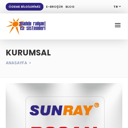
ÖDEME BİLGİLERİMİZ
E-BROŞÜR
BLOG
TR
KURUMSAL
ANASAYFA